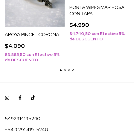
PORTA WIPES MARIPOSA
CON TAPA
$4.990
$4.740,50
con
Efectivo 5%
APOYA PINCEL CORONA
de DESCUENTO
$4.090
$3.885,50
con
Efectivo 5%
de DESCUENTO
5492914195240
+54 9 291 419-5240