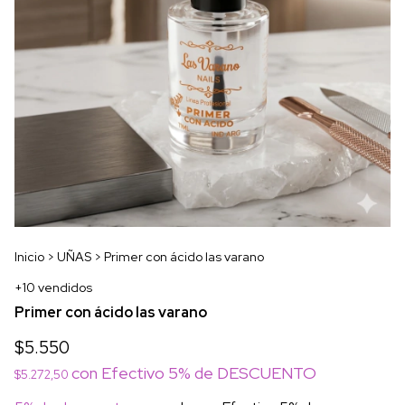
Inicio
>
UÑAS
>
Primer con ácido las varano
+10 vendidos
Primer con ácido las varano
$5.550
con
Efectivo 5% de DESCUENTO
$5.272,50