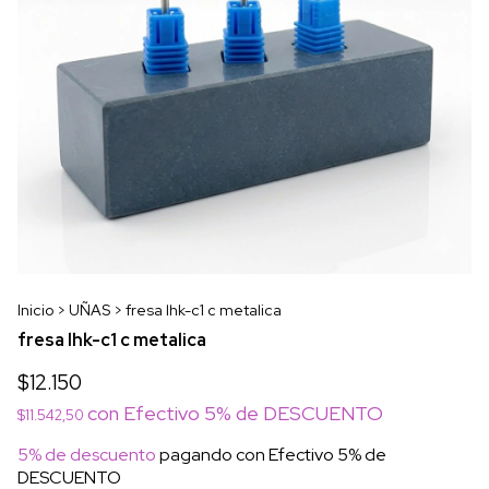
Inicio
>
UÑAS
>
fresa lhk-c1 c metalica
fresa lhk-c1 c metalica
$12.150
con
Efectivo 5% de DESCUENTO
$11.542,50
5% de descuento
pagando con Efectivo 5% de
DESCUENTO