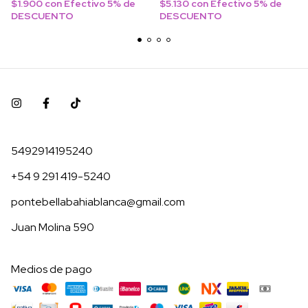
$1.900
con
Efectivo 5% de
$5.130
con
Efectivo 5% de
DESCUENTO
DESCUENTO
5492914195240
+54 9 291 419-5240
pontebellabahiablanca@gmail.com
Juan Molina 590
Medios de pago