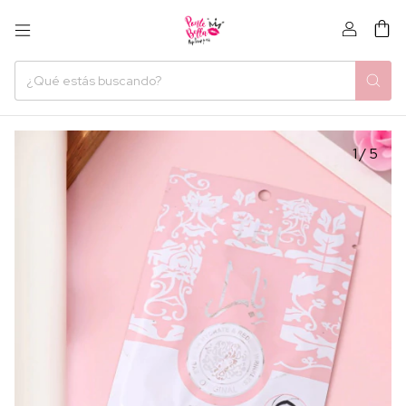
0
1
/
5