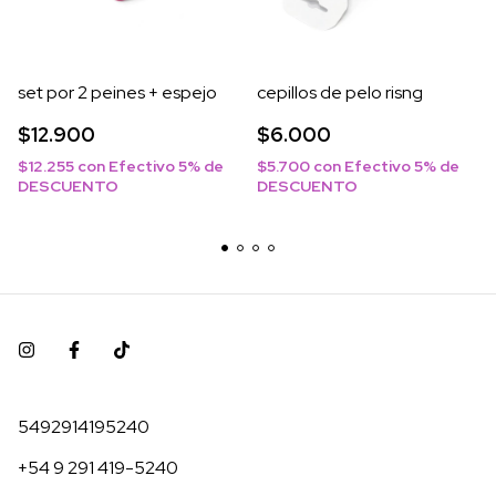
set por 2 peines + espejo
cepillos de pelo risng
$12.900
$6.000
$12.255
con
Efectivo 5% de
$5.700
con
Efectivo 5% de
DESCUENTO
DESCUENTO
5492914195240
+54 9 291 419-5240